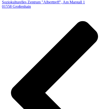
Soziokulturelles Zentrum "Alberttreff", Am Marstall 1
01558 Großenhain