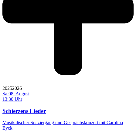
2025
2026
Sa 08. August
13:30 Uhr
Schierzens Lieder
Musikalischer Spaziergang und Gesprächskonzert mit Carolina
Eyck