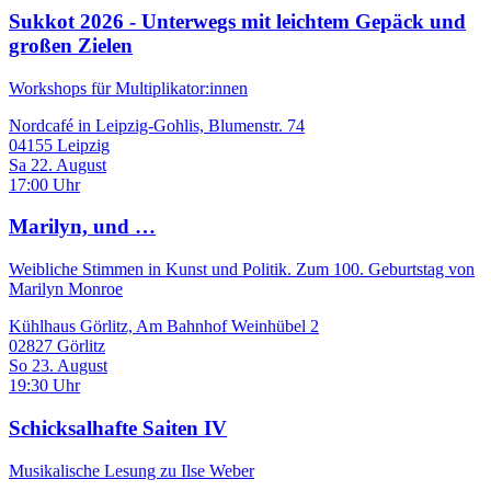
Sukkot 2026 - Unterwegs mit leichtem Gepäck und
großen Zielen
Workshops für Multiplikator:innen
Nordcafé in Leipzig-Gohlis, Blumenstr. 74
04155 Leipzig
Sa 22. August
17:00 Uhr
Marilyn, und …
Weibliche Stimmen in Kunst und Politik. Zum 100. Geburtstag von
Marilyn Monroe
Kühlhaus Görlitz, Am Bahnhof Weinhübel 2
02827 Görlitz
So 23. August
19:30 Uhr
Schicksalhafte Saiten IV
Musikalische Lesung zu Ilse Weber