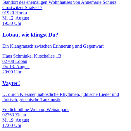
Standort des ehemaligen Wohnhauses von Annemarie Schierz,
Crostwitzer Straße 17
01920 Horka
Mi 12. August
19:30 Uhr
Löbau, wie klingst Du?
Ein Klangrausch zwischen Erinnerung und Gegenwart
Haus Schminke, Kirschallee 1B
02708 Löbau
Do 13. August
20:00 Uhr
Vayter!
… durch Klezmer, nahöstliche Rhythmen, jiddische Lieder und
türkisch-griechische Tanzmusik
Freilichtbühne Weinau, Weinaupark
02763 Zittau
Mi 19. August
17:00 Uhr